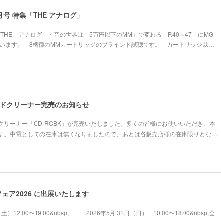
年7月号 特集「THE アナログ」
集「THE アナログ」・音の世界は「5万円以下のMM」で変わる P.40～47 にMG-
出ています。 8機種のMMカートリッジのブラインド試聴です。 カートリッジ以…
コードクリーナー完売のお知らせ
クリーナー「CD-RCBK」が完売いたしました。多くの皆様にお使いいただき、本
す。中電としての在庫は無くなりましたので、あとは各販売店様の在庫限りとな…
ェア2026 に出展いたします
土）12:00〜19:00&nbsp; 2026年5月 31日（日） 10:00〜18:00&nbsp;会