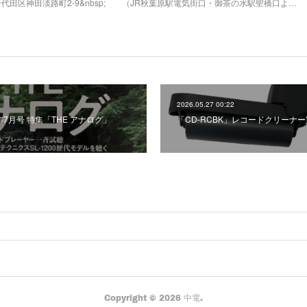
千代田区神田淡路町2-9&nbsp; （JR秋葉原駅電気街口・御茶の水駅聖橋口よ…
2026.05.27 00:22
26年7月号 特集「THE アナログ」
「CD-RCBK」レコードクリーナ
Copyright ©
2026
中電
.