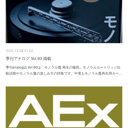
2025.12.28 01:52
季刊アナログ Vol.90 掲載
季刊analog誌 Vol.90は「モノラル盤 再生の愉悦」モノラルカートリッジ比
較試聴やモノラル盤の楽しみ方の特集です。中電もモノラル盤再生用カー…