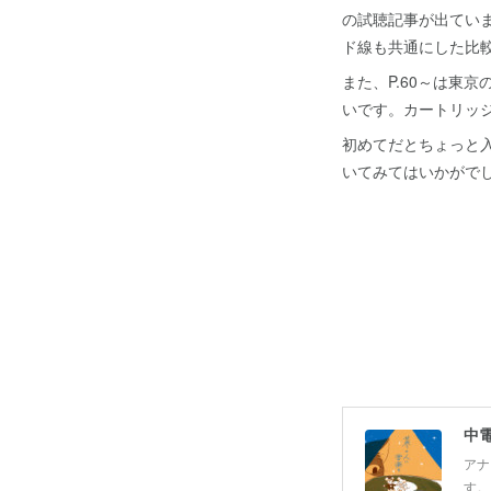
の試聴記事が出てい
ド線も共通にした比
また、P.60～は東京
いです。カートリッ
初めてだとちょっと
いてみてはいかがで
中
アナ
す。