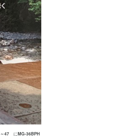
～47
に
MG-36BPH