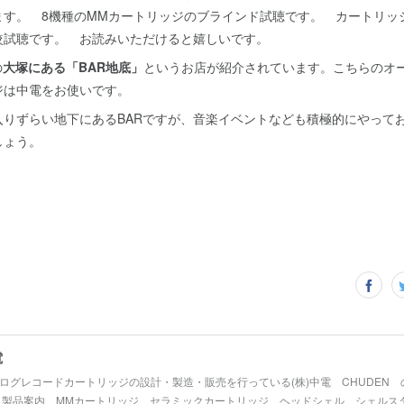
ます。 8機種のMMカートリッジのブラインド試聴です。 カートリッ
較試聴です。 お読みいただけると嬉しいです。
の
大塚にある「BAR地底」
というお店が紹介されています。こちらのオ
ジは中電をお使いです。
入りずらい地下にあるBARですが、音楽イベントなども積極的にやって
しょう。
電
ログレコードカートリッジの設計・製造・販売を行っている(株)中電 CHUDEN
 製品案内 MMカートリッジ セラミックカートリッジ ヘッドシェル シェルス