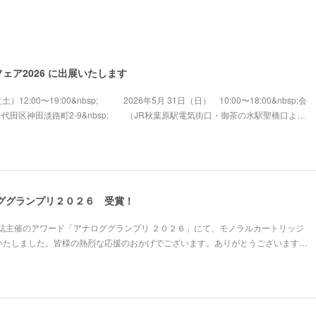
ェア2026 に出展いたします
土）12:00〜19:00&nbsp; 2026年5月 31日（日） 10:00〜18:00&nbsp;会
千代田区神田淡路町2-9&nbsp; （JR秋葉原駅電気街口・御茶の水駅聖橋口よ…
ナロググランプリ２０２６ 受賞！
誌主催のアワード「アナロググランプリ ２０２６」にて、モノラルカートリッジ
受賞いたしました。皆様の熱烈な応援のおかげでございます。ありがとうございます…