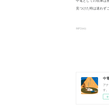
中電としての在庫は
見つけた時は迷わず
INFO
(
43
)
中
アナ
す。