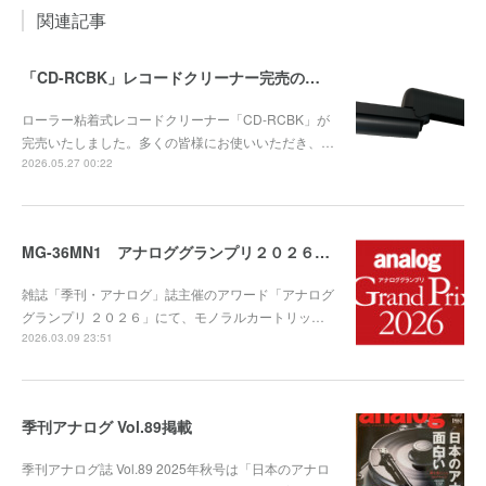
関連記事
「CD-RCBK」レコードクリーナー完売のお知らせ
ローラー粘着式レコードクリーナー「CD-RCBK」が
完売いたしました。多くの皆様にお使いいただき、…
2026.05.27 00:22
MG-36MN1 アナロググランプリ２０２６ 受賞！
雑誌「季刊・アナログ」誌主催のアワード「アナログ
グランプリ ２０２６」にて、モノラルカートリッ…
2026.03.09 23:51
季刊アナログ Vol.89掲載
季刊アナログ誌 Vol.89 2025年秋号は「日本のアナロ