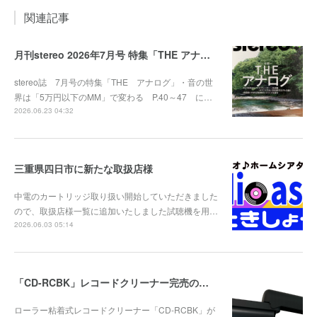
関連記事
月刊stereo 2026年7月号 特集「THE アナログ」
stereo誌 7月号の特集「THE アナログ」・音の世
界は「5万円以下のMM」で変わる P.40～47 に…
2026.06.23 04:32
三重県四日市に新たな取扱店様
中電のカートリッジ取り扱い開始していただきました
ので、取扱店様一覧に追加いたしました試聴機を用…
2026.06.03 05:14
「CD-RCBK」レコードクリーナー完売のお知らせ
ローラー粘着式レコードクリーナー「CD-RCBK」が