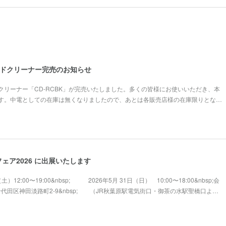
コードクリーナー完売のお知らせ
クリーナー「CD-RCBK」が完売いたしました。多くの皆様にお使いいただき、本
す。中電としての在庫は無くなりましたので、あとは各販売店様の在庫限りとな…
ェア2026 に出展いたします
土）12:00〜19:00&nbsp; 2026年5月 31日（日） 10:00〜18:00&nbsp;会
千代田区神田淡路町2-9&nbsp; （JR秋葉原駅電気街口・御茶の水駅聖橋口よ…