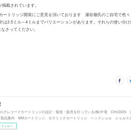
Nが掲載されています。
SPカートリッジ開発にご意見を頂いております 瀬谷徹氏のご自宅で色
P用針は2.5ミル～4ミルまでバリエーションがあります。それらの使い分
になさってください。
電
ログレコードカートリッジの設計・製造・販売を行っている(株)中電 CHUDEN
 製品案内 MMカートリッジ セラミックカートリッジ ヘッドシェル シェルス
フォロー