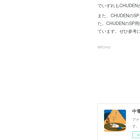
でいずれもCHUDE
また、CHUDENの
た。CHUDENのS
ています。ぜひ参考
INFO
(
43
)
中
アナ
す。