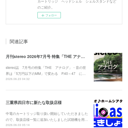
カートリッジ ヘッドシェル シェルスタンドなど
のご紹介。
フォロー
関連記事
月刊stereo 2026年7月号 特集「THE アナログ」
stereo誌 7月号の特集「THE アナログ」・音の世
界は「5万円以下のMM」で変わる P.40～47 に…
2026.06.23 04:32
三重県四日市に新たな取扱店様
中電のカートリッジ取り扱い開始していただきました
ので、取扱店様一覧に追加いたしました試聴機を用…
2026.06.03 05:14