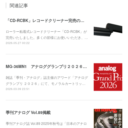
関連記事
「CD-RCBK」レコードクリーナー完売のお知らせ
ローラー粘着式レコードクリーナー「CD-RCBK」が
完売いたしました。多くの皆様にお使いいただき、…
2026.05.27 00:22
MG-36MN1 アナロググランプリ２０２６ 受賞！
雑誌「季刊・アナログ」誌主催のアワード「アナログ
グランプリ ２０２６」にて、モノラルカートリッ…
2026.03.09 23:51
季刊アナログ Vol.89掲載
季刊アナログ誌 Vol.89 2025年秋号は「日本のアナロ