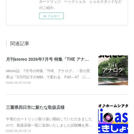
カートリッジ ヘッドシェル シェルスタンドなど
のご紹介。
フォロー
関連記事
月刊stereo 2026年7月号 特集「THE アナログ」
stereo誌 7月号の特集「THE アナログ」・音の世
界は「5万円以下のMM」で変わる P.40～47 に…
2026.06.23 04:32
三重県四日市に新たな取扱店様
中電のカートリッジ取り扱い開始していただきました
ので、取扱店様一覧に追加いたしました試聴機を用…
2026.06.03 05:14